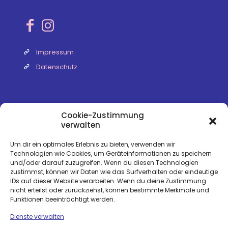
Impressum
Datenschutz
Kontakt
Cookie-Zustimmung
verwalten
Wir sind Montag bis Freitag täglich von 9 bis 19
Uhr erreichbar. Wir freuen uns auf Ihre
Nachricht!
Um dir ein optimales Erlebnis zu bieten, verwenden wir
Technologien wie Cookies, um Geräteinformationen zu speichern
und/oder darauf zuzugreifen. Wenn du diesen Technologien
+49 178 - 33 544 68
Carina Nootz
zustimmst, können wir Daten wie das Surfverhalten oder eindeutige
IDs auf dieser Website verarbeiten. Wenn du deine Zustimmung
+49 151 - 294 536 26
Kerstin Gey
nicht erteilst oder zurückziehst, können bestimmte Merkmale und
Funktionen beeinträchtigt werden.
post@hundepraxis-hamburg.de
Dienste verwalten