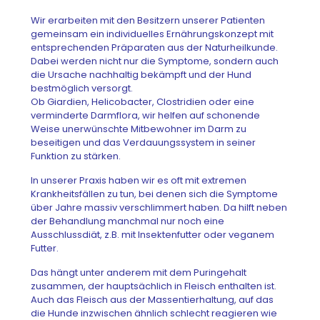
Wir erarbeiten mit den Besitzern unserer Patienten
gemeinsam ein individuelles Ernährungskonzept mit
entsprechenden Präparaten aus der Naturheilkunde.
Dabei werden nicht nur die Symptome, sondern auch
die Ursache nachhaltig bekämpft und der Hund
bestmöglich versorgt.
Ob Giardien, Helicobacter, Clostridien oder eine
verminderte Darmflora, wir helfen auf schonende
Weise unerwünschte Mitbewohner im Darm zu
beseitigen und das Verdauungssystem in seiner
Funktion zu stärken.
In unserer Praxis haben wir es oft mit extremen
Krankheitsfällen zu tun, bei denen sich die Symptome
über Jahre massiv verschlimmert haben. Da hilft neben
der Behandlung manchmal nur noch eine
Ausschlussdiät, z.B. mit Insektenfutter oder veganem
Futter.
Das hängt unter anderem mit dem Puringehalt
zusammen, der hauptsächlich in Fleisch enthalten ist.
Auch das Fleisch aus der Massentierhaltung, auf das
die Hunde inzwischen ähnlich schlecht reagieren wie