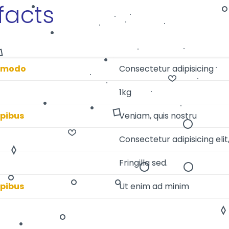
facts
omodo
Consectetur adipisicing
u
1kg
pibus
Veniam, quis nostru
Consectetur adipisicing elit
Fringilla sed.
pibus
Ut enim ad minim