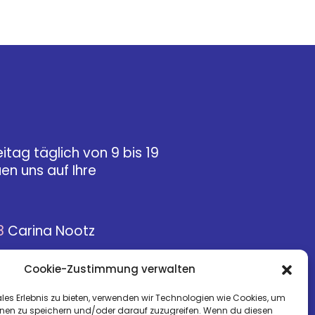
itag täglich von 9 bis 19
uen uns auf Ihre
8
Carina Nootz
26
Kerstin Gey
Cookie-Zustimmung verwalten
-hamburg.de
les Erlebnis zu bieten, verwenden wir Technologien wie Cookies, um
nen zu speichern und/oder darauf zuzugreifen. Wenn du diesen