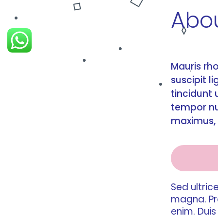
Abo
Mauris rho
suscipit l
tincidunt
tempor nul
maximus, 
Sed ultric
magna. Pro
enim. Dui