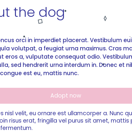
ut the dog
ncus orci in imperdiet placerat. Vestibulum eu
igula volutpat, a feugiat urna maximus. Cras m
 ut eros a, vulputate consequat odio. Vestibulu
la, sed hendrerit urna interdum in. Donec et n
congue est eu, mattis nunc.
Adopt now
es nisl velit, eu ornare est ullamcorper a. Nunc qu
in risus erat, fringilla vel purus sit amet, mattis
s fermentum.