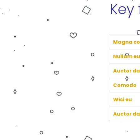
Key 
Magna c
Nullam e
Auctor da
Comodo
Wisi eu
Auctor da