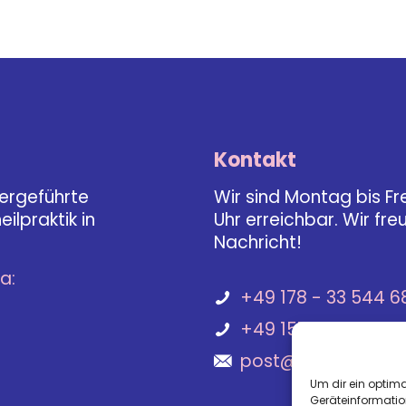
Kontakt
bergeführte
Wir sind Montag bis Fre
ilpraktik in
Uhr erreichbar. Wir fre
Nachricht!
a:
+49 178 - 33 544 6
+49 151 - 294 536 
post@hundepraxis
Um dir ein optima
Geräteinformatio