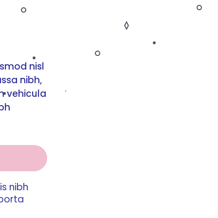
ismod nisl
assa nibh,
m vehicula
ibh
is nibh
 porta